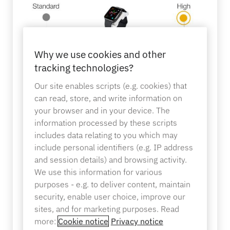
Contattaci
Articoli sportivi
Catalogo
Etichette sensoriali e dispositivi di distacco
Why we use cookies and other
Vendita al dettaglio specializzata
tracking technologies?
Notizie
Punto vendita
Our site enables scripts (e.g. cookies) that
can read, store, and write information on
your browser and in your device. The
Sport e intrattenimento
information processed by these scripts
Supporti per tablet
includes data relating to you which may
include personal identifiers (e.g. IP address
and session details) and browsing activity.
Ospitalità e ristorazione
We use this information for various
purposes - e.g. to deliver content, maintain
security, enable user choice, improve our
Costruttori di impianti fissi
sites, and for marketing purposes. Read
more:
Cookie notice
Privacy notice