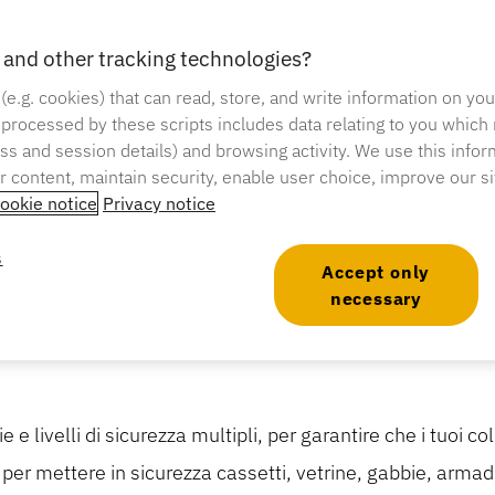
e del negozio con OneKEY nostre
and other tracking technologies?
e le batterie o cambiare le
 (e.g. cookies) that can read, store, and write information on yo
 processed by these scripts includes data relating to you which
ress and session details) and browsing activity. We use this infor
er content, maintain security, enable user choice, improve our s
ookie notice
Privacy notice
s
Accept only
necessary
 e livelli di sicurezza multipli, per garantire che i tuoi c
i per mettere in sicurezza cassetti, vetrine, gabbie, armad