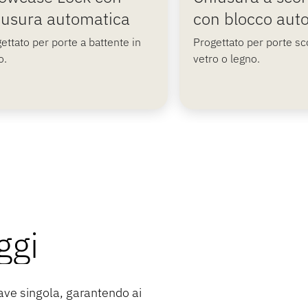
iusura automatica
con blocco aut
ettato per porte scorrevoli in
Sicurezza facile e intell
o e legno.
porte scorrevoli in vetr
ettato per porte a battente in
Progettato per porte sco
o.
vetro o legno.
ggi
ave singola, garantendo ai