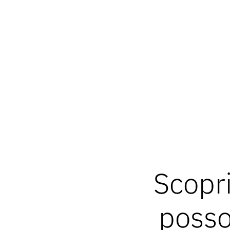
Scopri
posson