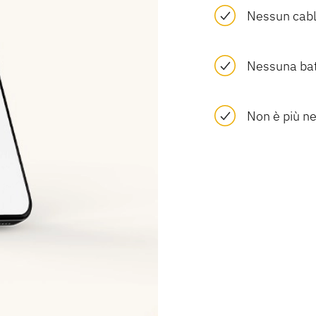
Nessun cabl
Nessuna bat
Non è più ne