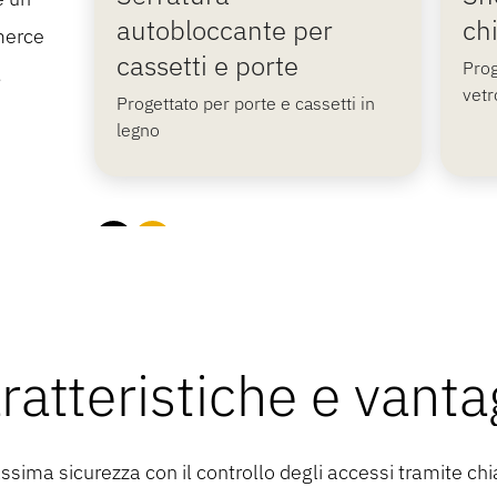
autobloccante per
ch
Una serratura versatile per ante a
Prog
merce
cassetti e porte
battente e cassetti.
vetr
Prog
,
vetr
Progettato per porte e cassetti in
legno
ratteristiche e vanta
ma sicurezza con il controllo degli accessi tramite chi