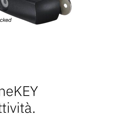
 OneKEY
tività.