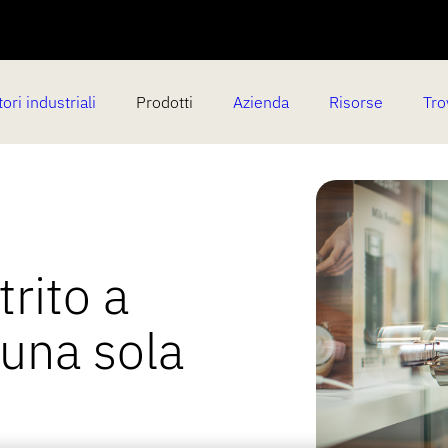
ori industriali
Prodotti
Azienda
Risorse
Tro
rito a
 una sola