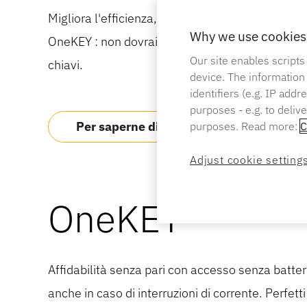
Migliora l'efficienza, la sicurezza e la gestion
Why we use cookies 
OneKEY : non dovrai più preoccuparti di sostituir
Our site enables scripts
chiavi.
device. The information
identifiers (e.g. IP add
purposes - e.g. to deliv
Per saperne di più
purposes. Read more:
C
Adjust cookie setting
OneKEY
Affidabilità senza pari con accesso senza batterie
anche in caso di interruzioni di corrente. Perfett