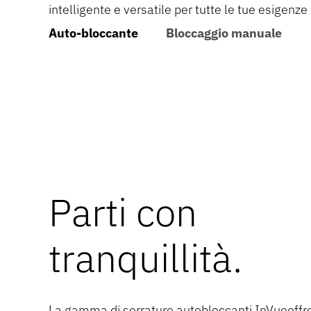
intelligente e versatile per tutte le tue esigenze
Auto-bloccante
Bloccaggio manuale
Parti con
Proteggi il tuo spazio senz
tranquillità.
sforzo con una sola chiave
La gamma di serrature autobloccanti InVueoffr
Chiudi facilmente le porte con una sola chiave 