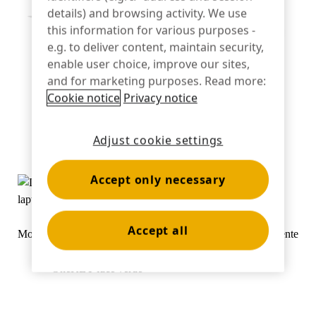
details) and browsing activity. We use
Settore bancario
this information for various purposes -
e.g. to deliver content, maintain security,
enable user choice, improve our sites,
and for marketing purposes. Read more:
Istruzione
Cookie notice
Privacy notice
Mostrato montato sotto il bancone
Adjust cookie settings
Accept only necessary
Accept all
Mostrato montato sopra il bancone utilizzando la nostra potente
ventosa antifurto