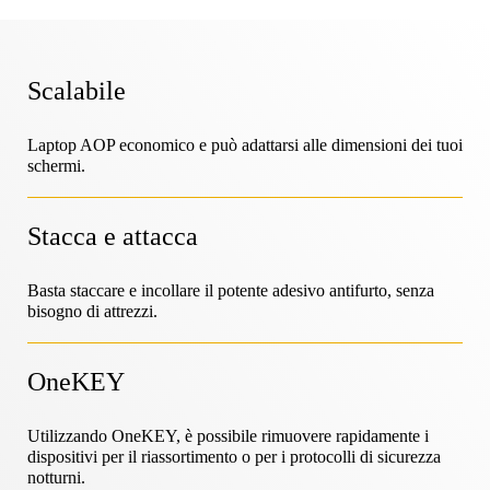
OneKEY
Protezione dei beni
LIVE
Scalabile
Fai da te e ristrutturazione
MagStand
Sostenibilità
Controllo degli accessi
Blog
Zips
Laptop AOP economico e può adattarsi alle dimensioni dei tuoi
schermi.
Ipermercato e alimentari
Opportunità di lavoro presso InVue
Punto vendita
Guide alle istruzioni
Stacca e attacca
Sicurezza dell'esposizione della merce
Basta staccare e incollare il potente adesivo antifurto, senza
Operatori di telefonia mobile
Partner commerciali
bisogno di attrezzi.
Negozio connesso
Specifiche tecniche
Merce appesa Sicurezza
OneKEY
Salute e bellezza
Partnership aziendali
Casi di studio
Utilizzando OneKEY, è possibile rimuovere rapidamente i
dispositivi per il riassortimento o per i protocolli di sicurezza
Serrature intelligenti
notturni.