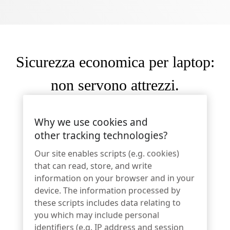
Articoli sportivi
Contattaci
Catalogo
Etichette sensoriali e dispositivi di distacco
Vendita al dettaglio specializzata
Sicurezza economica per laptop:
Notizie
non servono attrezzi.
Punto vendita
Sport e intrattenimento
Why we use cookies and
other tracking technologies?
Supporti per tablet
Ospitalità e ristorazione
Our site enables scripts (e.g. cookies)
that can read, store, and write
information on your browser and in your
device. The information processed by
Costruttori di impianti fissi
these scripts includes data relating to
you which may include personal
identifiers (e.g. IP address and session