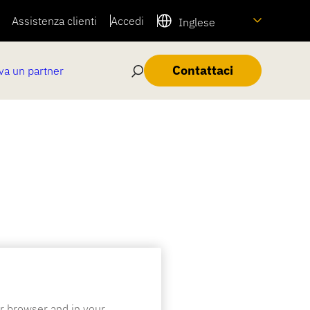
Assistenza clienti
Accedi
Inglese
Contattaci
va un partner
ur browser and in your