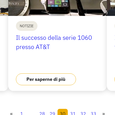
NOTIZIE
Il successo della serie 1060
presso AT&T
Per saperne di più
1
…
28
29
30
31
32
33