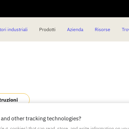
ori industriali
Prodotti
Azienda
Risorse
Tro
truzioni
and other tracking technologies?
 (e.g. cookies) that can read, store, and write information on yo