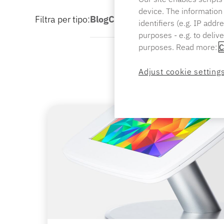
device. The information
Filtra per tipo:
Blog
Casi di studio
Notizie
identifiers (e.g. IP add
purposes - e.g. to deliv
purposes. Read more:
C
Adjust cookie setting