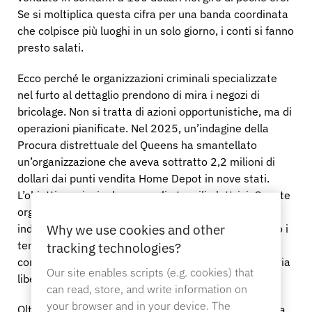
Se si moltiplica questa cifra per una banda coordinata
che colpisce più luoghi in un solo giorno, i conti si fanno
presto salati.
Ecco perché le organizzazioni criminali specializzate
nel furto al dettaglio prendono di mira i negozi di
bricolage. Non si tratta di azioni opportunistiche, ma di
operazioni pianificate. Nel 2025, un’indagine della
Procura distrettuale del Queens ha smantellato
un’organizzazione che aveva sottratto 2,2 milioni di
dollari dai punti vendita Home Depot in nove stati.
L’obiettivo principale erano gli utensili elettrici. Queste
organizzazioni effettuano ricognizioni nei negozi,
individuano le lacune nella sorveglianza e pianificano i
Why we use cookies and other
tempi delle loro incursioni. Un codice di accesso
tracking technologies?
condiviso o un reparto con poco personale sono un via
Our site enables scripts (e.g. cookies) that
libera.
can read, store, and write information on
your browser and in your device. The
Oltre alle categorie più ovvie, gli articoli più soggetti a