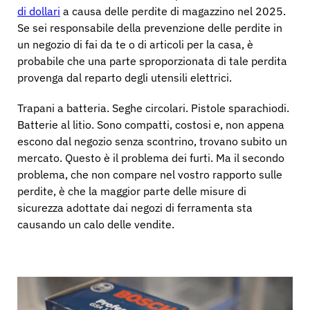
Contattaci
di dollari
a causa delle perdite di magazzino nel 2025.
Articoli sportivi
Se sei responsabile della prevenzione delle perdite in
Catalogo
un negozio di fai da te o di articoli per la casa, è
Etichette sensoriali e dispositivi di distacco
probabile che una parte sproporzionata di tale perdita
provenga dal reparto degli utensili elettrici.
Vendita al dettaglio specializzata
Notizie
Trapani a batteria. Seghe circolari. Pistole sparachiodi.
Punto vendita
Batterie al litio. Sono compatti, costosi e, non appena
escono dal negozio senza scontrino, trovano subito un
Sport e intrattenimento
mercato. Questo è il problema dei furti. Ma il secondo
problema, che non compare nel vostro rapporto sulle
Supporti per tablet
perdite, è che la maggior parte delle misure di
sicurezza adottate dai negozi di ferramenta sta
Ospitalità e ristorazione
causando un calo delle vendite.
Costruttori di impianti fissi