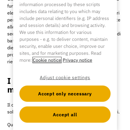
information processed by these scripts
furti nel settore della ferramenta comprendono cavi
includes data relating to you which may
elettrici, raccordi in rame, articoli idraulici e accessori
include personal identifiers (e.g. IP address
per lame: prodotti che non sembrano particolarmente
and session details) and browsing activity.
allettanti, ma che vanno a ruba sul mercato
We use this information for various
secondario. Il metodo «sweep», in cui un espositore di
purposes - e.g. to deliver content, maintain
batterie o di lame Diablo viene svuotato in meno di
security, enable user choice, improve our
dieci secondi, è una tattica specifica dei ladri
sites, and for marketing purposes. Read
professionisti che i normali ganci di fissaggio non
more:
Cookie notice
Privacy notice
riescono affatto a contrastare.
Adjust cookie settings
I danni che non stai
misurando
Accept only necessary
Il calo viene misurato. Gli effetti a catena, invece, di
solito non vengono misurati, eppure sono significativi.
Accept all
Quando viene a mancare un utensile di alto valore,