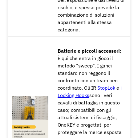
dell'esposizione e dal livello di
rischio, e spesso prevede la
combinazione di soluzioni
appartenenti alla stessa
categoria.
Batterie e piccoli accessori:
È qui che entra in gioco il
metodo "sweep". I ganci
standard non reggono il
confronto con un team ben
coordinato. Gli IR
StopLok
e
i
Locking Hooks
sono i veri
cavalli di battaglia in questo
caso; compatibili con gli
attuali sistemi di fissaggio,
OneKEY e progettati per
proteggere la merce esposta