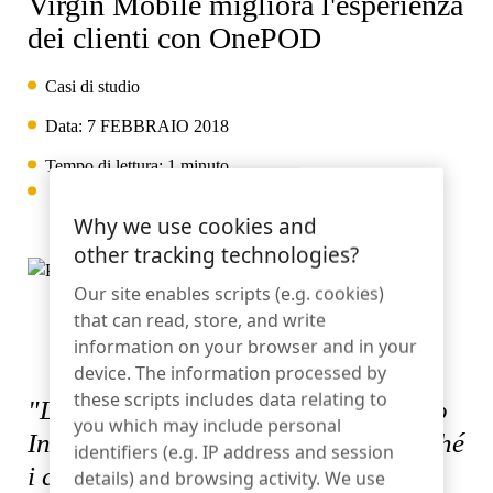
Virgin Mobile migliora l'esperienza
OneKEY
Protezione dei beni
dei clienti con OnePOD
LIVE
Casi di studio
Fai da te e ristrutturazione
MagStand
Sostenibilità
Controllo degli accessi
Data:
7 FEBBRAIO 2018
Blog
Zips
Tempo di lettura: 1 minuto
Ipermercato e alimentari
Opportunità di lavoro presso InVue
Why we use cookies and
Punto vendita
Guide alle istruzioni
other tracking technologies?
Sicurezza dell'esposizione della merce
Our site enables scripts (e.g. cookies)
Operatori di telefonia mobile
Partner commerciali
that can read, store, and write
Negozio connesso
Specifiche tecniche
information on your browser and in your
Merce appesa Sicurezza
device. The information processed by
these scripts includes data relating to
Salute e bellezza
"La nostra esperienza con il prodotto
Partnership aziendali
you which may include personal
Casi di studio
InVue OnePOD è stata positiva, poiché
identifiers (e.g. IP address and session
Serrature intelligenti
i clienti si sentono molto a loro agio
details) and browsing activity. We use